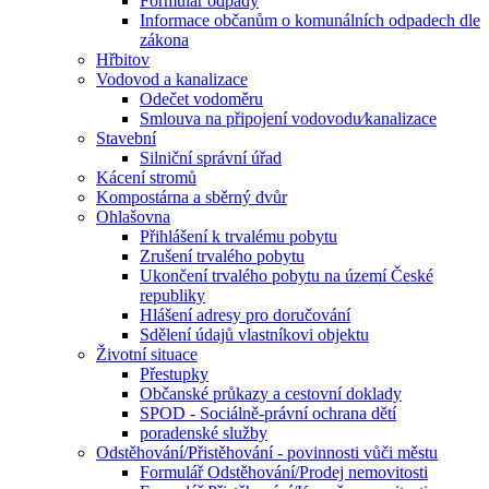
Formulář odpady
Informace občanům o komunálních odpadech dle
zákona
Hřbitov
Vodovod a kanalizace
Odečet vodoměru
Smlouva na připojení vodovodu⁄kanalizace
Stavební
Silniční správní úřad
Kácení stromů
Kompostárna a sběrný dvůr
Ohlašovna
Přihlášení k trvalému pobytu
Zrušení trvalého pobytu
Ukončení trvalého pobytu na území České
republiky
Hlášení adresy pro doručování
Sdělení údajů vlastníkovi objektu
Životní situace
Přestupky
Občanské průkazy a cestovní doklady
SPOD - Sociálně-právní ochrana dětí
poradenské služby
Odstěhování/Přistěhování - povinnosti vůči městu
Formulář Odstěhování/Prodej nemovitosti