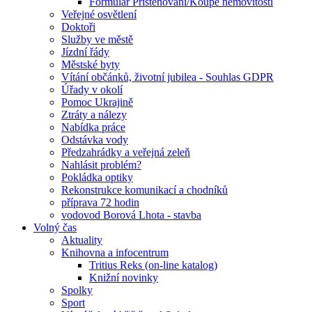
Formulář Přistěhování/Koupě nemovitosti
Veřejné osvětlení
Doktoři
Služby ve městě
Jízdní řády
Městské byty
Vítání občánků, životní jubilea - Souhlas GDPR
Úřady v okolí
Pomoc Ukrajině
Ztráty a nálezy
Nabídka práce
Odstávka vody
Předzahrádky a veřejná zeleň
Nahlásit problém?
Pokládka optiky
Rekonstrukce komunikací a chodníků
příprava 72 hodin
vodovod Borová Lhota - stavba
Volný čas
Aktuality
Knihovna a infocentrum
Tritius Reks (on-line katalog)
Knižní novinky
Spolky
Sport