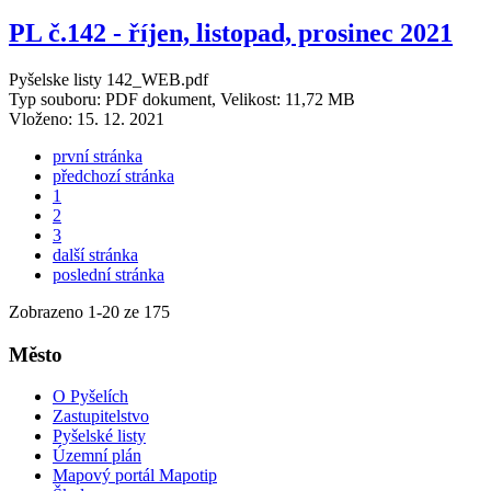
PL č.142 - říjen, listopad, prosinec 2021
Pyšelske listy 142_WEB.pdf
Typ souboru: PDF dokument, Velikost: 11,72 MB
Vloženo:
15. 12. 2021
první stránka
předchozí stránka
1
2
3
další stránka
poslední stránka
Zobrazeno
1
-
20
ze 175
Město
O Pyšelích
Zastupitelstvo
Pyšelské listy
Územní plán
Mapový portál Mapotip