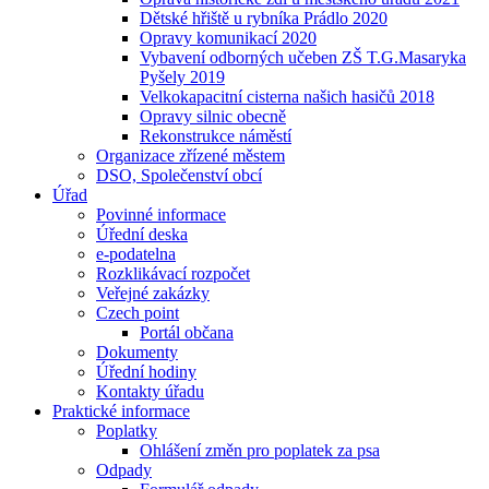
Dětské hřiště u rybníka Prádlo 2020
Opravy komunikací 2020
Vybavení odborných učeben ZŠ T.G.Masaryka
Pyšely 2019
Velkokapacitní cisterna našich hasičů 2018
Opravy silnic obecně
Rekonstrukce náměstí
Organizace zřízené městem
DSO, Společenství obcí
Úřad
Povinné informace
Úřední deska
e-podatelna
Rozklikávací rozpočet
Veřejné zakázky
Czech point
Portál občana
Dokumenty
Úřední hodiny
Kontakty úřadu
Praktické informace
Poplatky
Ohlášení změn pro poplatek za psa
Odpady