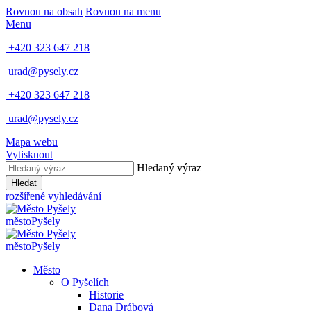
Rovnou na obsah
Rovnou na menu
Menu
+420 323 647 218
urad@pysely.cz
+420 323 647 218
urad@pysely.cz
Mapa webu
Vytisknout
Hledaný výraz
Hledat
rozšířené vyhledávání
město
Pyšely
město
Pyšely
Město
O Pyšelích
Historie
Dana Drábová