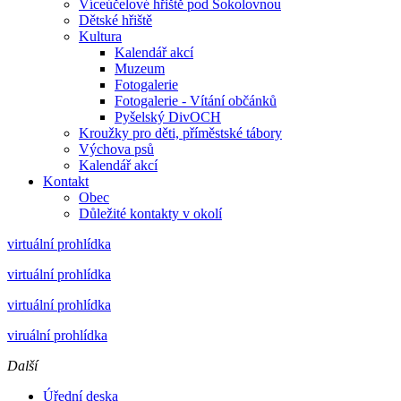
Víceúčelové hřiště pod Sokolovnou
Dětské hřiště
Kultura
Kalendář akcí
Muzeum
Fotogalerie
Fotogalerie - Vítání občánků
Pyšelský DivOCH
Kroužky pro děti, příměstské tábory
Výchova psů
Kalendář akcí
Kontakt
Obec
Důležité kontakty v okolí
virtuální prohlídka
virtuální prohlídka
virtuální prohlídka
viruální prohlídka
Další
Úřední deska