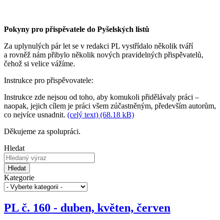
Pokyny pro přispěvatele do Pyšelských listů
Za uplynulých pár let se v redakci PL vystřídalo několik tváří
a rovněž nám přibylo několik nových pravidelných přispěvatelů,
čehož si velice vážíme.
Instrukce pro přispěvovatele:
Instrukce zde nejsou od toho, aby komukoli přidělávaly práci –
naopak, jejich cílem je práci všem zúčastněným, především autorům,
co nejvíce usnadnit.
(celý text) (68.18 kB)
Děkujeme za spolupráci.
Hledat
Hledat
Kategorie
PL č. 160 - duben, květen, červen