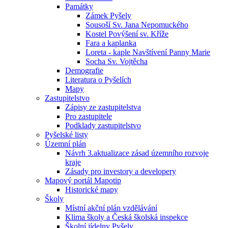
Památky
Zámek Pyšely
Sousoší Sv. Jana Nepomuckého
Kostel Povýšení sv. Kříže
Fara a kaplanka
Loreta - kaple Navštívení Panny Marie
Socha Sv. Vojtěcha
Demografie
Literatura o Pyšelích
Mapy
Zastupitelstvo
Zápisy ze zastupitelstva
Pro zastupitele
Podklady zastupitelstvo
Pyšelské listy
Územní plán
Návrh 3.aktualizace zásad územního rozvoje
kraje
Zásady pro investory a developery
Mapový portál Mapotip
Historické mapy
Školy
Místní akční plán vzdělávání
Klima školy a Česká školská inspekce
Školní jídelny Pyšely