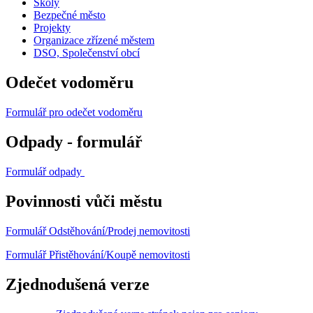
Školy
Bezpečné město
Projekty
Organizace zřízené městem
DSO, Společenství obcí
Odečet vodoměru
Formulář pro odečet vodoměru
Odpady - formulář
Formulář odpady
Povinnosti vůči městu
Formulář Odstěhování/Prodej nemovitosti
Formulář Přistěhování/Koupě nemovitosti
Zjednodušená verze