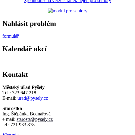
Zjednodušená verze stránek nejen pro seniory
Nahlásit problém
formulář
Kalendář akcí
Kontakt
Městský úřad Pyšely
Tel.: 323 647 218
E-mail:
urad@pysely.cz
Starostka
Ing. Štěpánka Bednářová
e-mail:
starosta
@pysely.cz
tel.: 721 933 878
Více zde