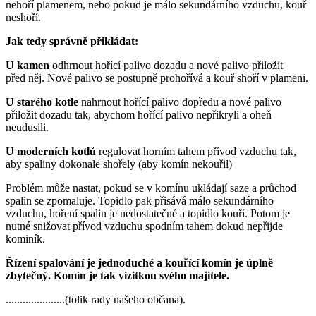
nehoří plamenem, nebo pokud je málo sekundárního vzduchu, kouř
neshoří.
Jak tedy správně přikládat:
U kamen
odhrnout hořící palivo dozadu a nové palivo přiložit
před něj. Nové palivo se postupně prohořívá a kouř shoří v plameni.
U starého kotle
nahrnout hořící palivo dopředu a nové palivo
přiložit dozadu tak, abychom hořící palivo nepřikryli a oheň
neudusili.
U moderních kotlů
regulovat horním tahem přívod vzduchu tak,
aby spaliny dokonale shořely (aby komín nekouřil)
Problém může nastat, pokud se v komínu ukládají saze a průchod
spalin se zpomaluje. Topidlo pak přisává málo sekundárního
vzduchu, hoření spalin je nedostatečné a topidlo kouří. Potom je
nutné snižovat přívod vzduchu spodním tahem dokud nepřijde
kominík.
Řízení spalování je jednoduché a kouřící komín je úplně
zbytečný. Komín je tak vizitkou svého majitele.
.....................(tolik rady našeho občana).