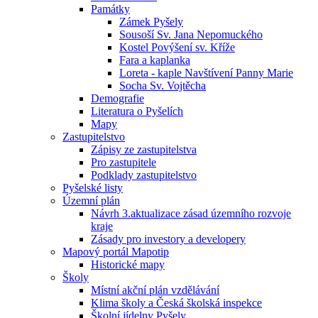
Památky
Zámek Pyšely
Sousoší Sv. Jana Nepomuckého
Kostel Povýšení sv. Kříže
Fara a kaplanka
Loreta - kaple Navštívení Panny Marie
Socha Sv. Vojtěcha
Demografie
Literatura o Pyšelích
Mapy
Zastupitelstvo
Zápisy ze zastupitelstva
Pro zastupitele
Podklady zastupitelstvo
Pyšelské listy
Územní plán
Návrh 3.aktualizace zásad územního rozvoje
kraje
Zásady pro investory a developery
Mapový portál Mapotip
Historické mapy
Školy
Místní akční plán vzdělávání
Klima školy a Česká školská inspekce
Školní jídelny Pyšely