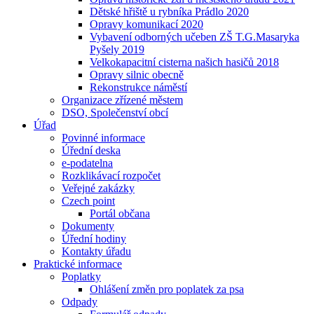
Dětské hřiště u rybníka Prádlo 2020
Opravy komunikací 2020
Vybavení odborných učeben ZŠ T.G.Masaryka
Pyšely 2019
Velkokapacitní cisterna našich hasičů 2018
Opravy silnic obecně
Rekonstrukce náměstí
Organizace zřízené městem
DSO, Společenství obcí
Úřad
Povinné informace
Úřední deska
e-podatelna
Rozklikávací rozpočet
Veřejné zakázky
Czech point
Portál občana
Dokumenty
Úřední hodiny
Kontakty úřadu
Praktické informace
Poplatky
Ohlášení změn pro poplatek za psa
Odpady