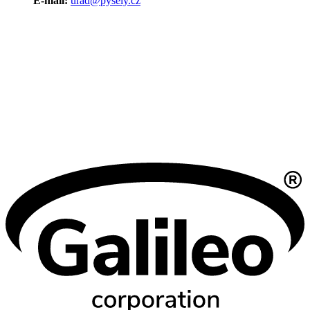
E-mail:
urad@pysely.cz