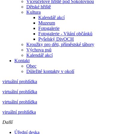
Víceúčelové hřiště pod Sokolovnou
Dětské hřiště
Kultura
Kalendář akcí
Muzeum
Fotogalerie
Fotogalerie - Vítání občánků
Pyšelský DivOCH
Kroužky pro děti, příměstské tábory
Výchova psů
Kalendář akcí
Kontakt
Obec
Důležité kontakty v okolí
virtuální prohlídka
virtuální prohlídka
virtuální prohlídka
viruální prohlídka
Další
Úřední deska