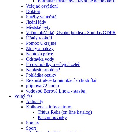
Formulář Přistěhování/Koupě nemovitosti
Veřejné osvětlení
Doktoři
Služby ve městě
Jízdní řády
Městské byty
Vítání občánků, životní jubilea - Souhlas GDPR
Úřady v okolí
Pomoc Ukrajině
Ztráty a nálezy
Nabídka práce
Odstávka vody
Předzahrádky a veřejná zeleň
Nahlásit problém?
Pokládka optiky
Rekonstrukce komunikací a chodníků
příprava 72 hodin
vodovod Borová Lhota - stavba
Volný čas
Aktuality
Knihovna a infocentrum
Tritius Reks (on-line katalog)
Knižní novinky
Spolky
Sport