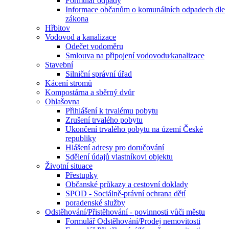
Formulář odpady
Informace občanům o komunálních odpadech dle
zákona
Hřbitov
Vodovod a kanalizace
Odečet vodoměru
Smlouva na připojení vodovodu⁄kanalizace
Stavební
Silniční správní úřad
Kácení stromů
Kompostárna a sběrný dvůr
Ohlašovna
Přihlášení k trvalému pobytu
Zrušení trvalého pobytu
Ukončení trvalého pobytu na území České
republiky
Hlášení adresy pro doručování
Sdělení údajů vlastníkovi objektu
Životní situace
Přestupky
Občanské průkazy a cestovní doklady
SPOD - Sociálně-právní ochrana dětí
poradenské služby
Odstěhování/Přistěhování - povinnosti vůči městu
Formulář Odstěhování/Prodej nemovitosti