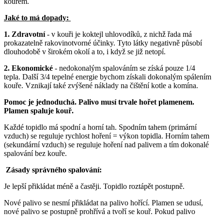
kouřem.
Jaké to má dopady
:
1. Zdravotní
- v kouři je koktejl uhlovodíků, z nichž řada má
prokazatelně rakovinotvorné účinky. Tyto látky negativně působí
dlouhodobě v širokém okolí a to, i když se již netopí.
2. Ekonomické
- nedokonalým spalováním se získá pouze 1/4
tepla. Další 3/4 tepelné energie bychom získali dokonalým spálením
kouře. Vznikají také zvýšené náklady na čištění kotle a komína.
Pomoc je jednoduchá. Palivo musí trvale hořet plamenem.
Plamen spaluje kouř.
Každé topidlo má spodní a horní tah. Spodním tahem (primární
vzduch) se reguluje rychlost hoření = výkon topidla. Horním tahem
(sekundární vzduch) se reguluje hoření nad palivem a tím dokonalé
spalování bez kouře.
Zásady správného spalování:
Je lepší přikládat méně a častěji. Topidlo roztápět postupně.
Nové palivo se nesmí přikládat na palivo hořící. Plamen se udusí,
nové palivo se postupně prohřívá a tvoří se kouř. Pokud palivo