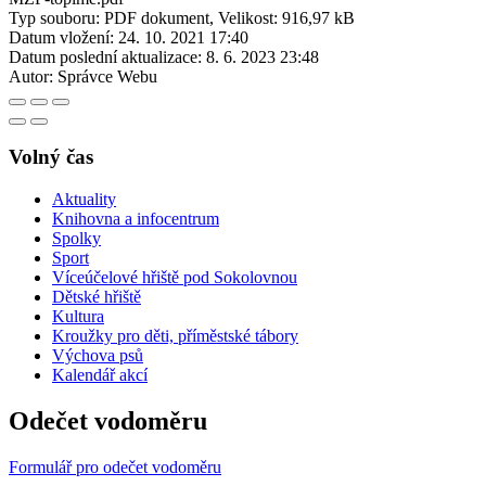
Typ souboru: PDF dokument, Velikost: 916,97 kB
Datum vložení:
24. 10. 2021 17:40
Datum poslední aktualizace:
8. 6. 2023 23:48
Autor:
Správce Webu
Volný čas
Aktuality
Knihovna a infocentrum
Spolky
Sport
Víceúčelové hřiště pod Sokolovnou
Dětské hřiště
Kultura
Kroužky pro děti, příměstské tábory
Výchova psů
Kalendář akcí
Odečet vodoměru
Formulář pro odečet vodoměru