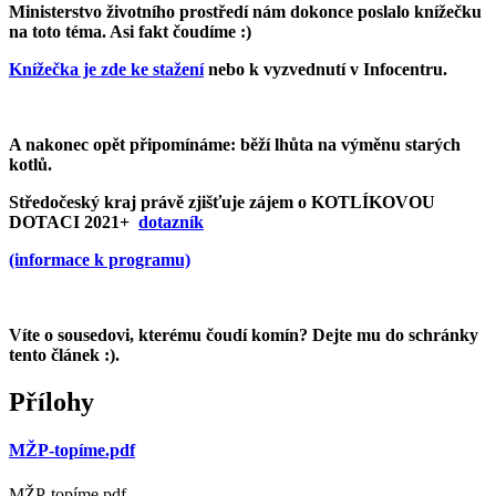
Ministerstvo životního prostředí nám dokonce poslalo knížečku
na toto téma. Asi fakt čoudíme :)
Knížečka je zde ke stažení
nebo k vyzvednutí v Infocentru.
A nakonec opět připomínáme: běží lhůta na výměnu starých
kotlů.
Středočeský kraj právě zjišťuje zájem o KOTLÍKOVOU
DOTACI 2021+
dotazník
(informace k programu)
Víte o sousedovi, kterému čoudí komín? Dejte mu do schránky
tento článek :).
Přílohy
MŽP-topíme.pdf
MŽP-topíme.pdf