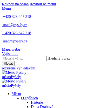
Rovnou na obsah
Rovnou na menu
Menu
+420 323 647 218
urad@pysely.cz
+420 323 647 218
urad@pysely.cz
Mapa webu
Vytisknout
Hledaný výraz
Hledat
rozšířené vyhledávání
město
Pyšely
město
Pyšely
Město
O Pyšelích
Historie
Dana Drábová