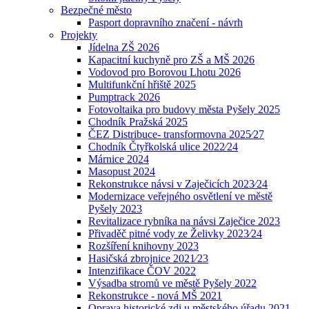
Bezpečné město
Pasport dopravního značení - návrh
Projekty
Jídelna ZŠ 2026
Kapacitní kuchyně pro ZŠ a MŠ 2026
Vodovod pro Borovou Lhotu 2026
Multifunkční hřiště 2025
Pumptrack 2026
Fotovoltaika pro budovy města Pyšely 2025
Chodník Pražská 2025
ČEZ Distribuce- transformovna 2025⁄27
Chodník Čtyřkolská ulice 2022⁄24
Márnice 2024
Masopust 2024
Rekonstrukce návsi v Zaječicích 2023⁄24
Modernizace veřejného osvětlení ve městě
Pyšely 2023
Revitalizace rybníka na návsi Zaječice 2023
Přivaděč pitné vody ze Želivky 2023⁄24
Rozšíření knihovny 2023
Hasičská zbrojnice 2021⁄23
Intenzifikace ČOV 2022
Výsadba stromů ve městě Pyšely 2022
Rekonstrukce - nová MŠ 2021
Oprava historické zdi u městského úřadu 2021