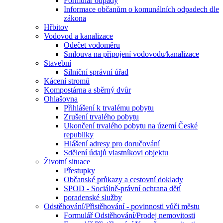
Formulář odpady
Informace občanům o komunálních odpadech dle
zákona
Hřbitov
Vodovod a kanalizace
Odečet vodoměru
Smlouva na připojení vodovodu⁄kanalizace
Stavební
Silniční správní úřad
Kácení stromů
Kompostárna a sběrný dvůr
Ohlašovna
Přihlášení k trvalému pobytu
Zrušení trvalého pobytu
Ukončení trvalého pobytu na území České
republiky
Hlášení adresy pro doručování
Sdělení údajů vlastníkovi objektu
Životní situace
Přestupky
Občanské průkazy a cestovní doklady
SPOD - Sociálně-právní ochrana dětí
poradenské služby
Odstěhování/Přistěhování - povinnosti vůči městu
Formulář Odstěhování/Prodej nemovitosti