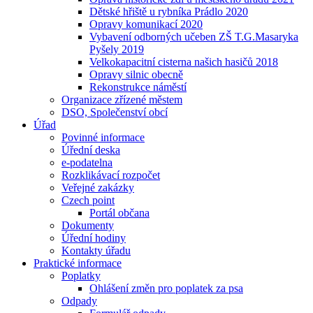
Dětské hřiště u rybníka Prádlo 2020
Opravy komunikací 2020
Vybavení odborných učeben ZŠ T.G.Masaryka
Pyšely 2019
Velkokapacitní cisterna našich hasičů 2018
Opravy silnic obecně
Rekonstrukce náměstí
Organizace zřízené městem
DSO, Společenství obcí
Úřad
Povinné informace
Úřední deska
e-podatelna
Rozklikávací rozpočet
Veřejné zakázky
Czech point
Portál občana
Dokumenty
Úřední hodiny
Kontakty úřadu
Praktické informace
Poplatky
Ohlášení změn pro poplatek za psa
Odpady