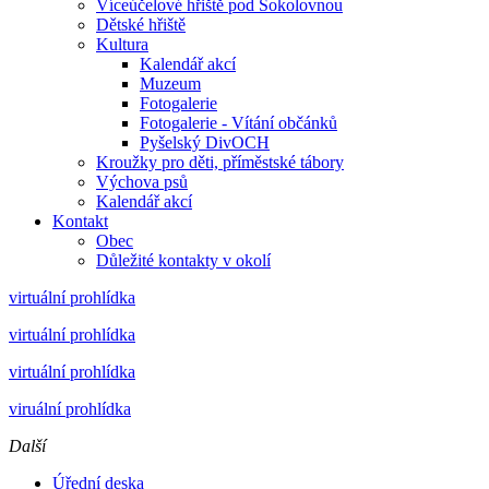
Víceúčelové hřiště pod Sokolovnou
Dětské hřiště
Kultura
Kalendář akcí
Muzeum
Fotogalerie
Fotogalerie - Vítání občánků
Pyšelský DivOCH
Kroužky pro děti, příměstské tábory
Výchova psů
Kalendář akcí
Kontakt
Obec
Důležité kontakty v okolí
virtuální prohlídka
virtuální prohlídka
virtuální prohlídka
viruální prohlídka
Další
Úřední deska