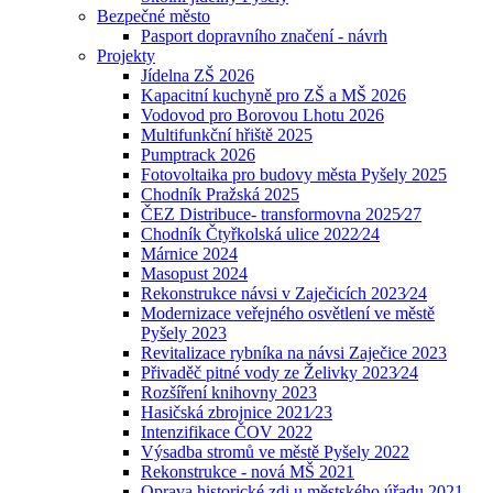
Bezpečné město
Pasport dopravního značení - návrh
Projekty
Jídelna ZŠ 2026
Kapacitní kuchyně pro ZŠ a MŠ 2026
Vodovod pro Borovou Lhotu 2026
Multifunkční hřiště 2025
Pumptrack 2026
Fotovoltaika pro budovy města Pyšely 2025
Chodník Pražská 2025
ČEZ Distribuce- transformovna 2025⁄27
Chodník Čtyřkolská ulice 2022⁄24
Márnice 2024
Masopust 2024
Rekonstrukce návsi v Zaječicích 2023⁄24
Modernizace veřejného osvětlení ve městě
Pyšely 2023
Revitalizace rybníka na návsi Zaječice 2023
Přivaděč pitné vody ze Želivky 2023⁄24
Rozšíření knihovny 2023
Hasičská zbrojnice 2021⁄23
Intenzifikace ČOV 2022
Výsadba stromů ve městě Pyšely 2022
Rekonstrukce - nová MŠ 2021
Oprava historické zdi u městského úřadu 2021