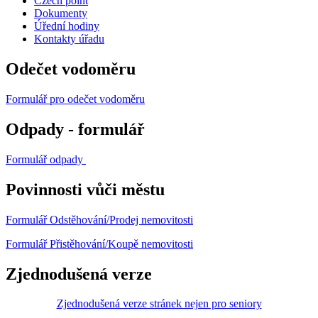
Czech point
Dokumenty
Úřední hodiny
Kontakty úřadu
Odečet vodoměru
Formulář pro odečet vodoměru
Odpady - formulář
Formulář odpady
Povinnosti vůči městu
Formulář Odstěhování/Prodej nemovitosti
Formulář Přistěhování/Koupě nemovitosti
Zjednodušená verze
Zjednodušená verze stránek nejen pro seniory