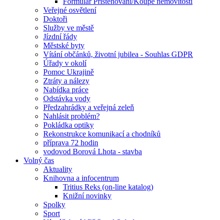
Formulář Přistěhování/Koupě nemovitosti
Veřejné osvětlení
Doktoři
Služby ve městě
Jízdní řády
Městské byty
Vítání občánků, životní jubilea - Souhlas GDPR
Úřady v okolí
Pomoc Ukrajině
Ztráty a nálezy
Nabídka práce
Odstávka vody
Předzahrádky a veřejná zeleň
Nahlásit problém?
Pokládka optiky
Rekonstrukce komunikací a chodníků
příprava 72 hodin
vodovod Borová Lhota - stavba
Volný čas
Aktuality
Knihovna a infocentrum
Tritius Reks (on-line katalog)
Knižní novinky
Spolky
Sport