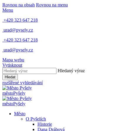
Rovnou na obsah
Rovnou na menu
Menu
+420 323 647 218
urad@pysely.cz
+420 323 647 218
urad@pysely.cz
Mapa webu
Vytisknout
Hledaný výraz
Hledat
rozšířené vyhledávání
město
Pyšely
město
Pyšely
Město
O Pyšelích
Historie
Dana Drábová