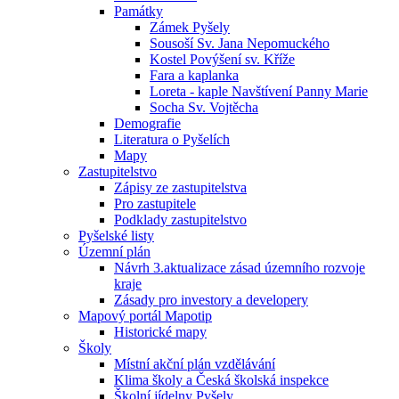
Památky
Zámek Pyšely
Sousoší Sv. Jana Nepomuckého
Kostel Povýšení sv. Kříže
Fara a kaplanka
Loreta - kaple Navštívení Panny Marie
Socha Sv. Vojtěcha
Demografie
Literatura o Pyšelích
Mapy
Zastupitelstvo
Zápisy ze zastupitelstva
Pro zastupitele
Podklady zastupitelstvo
Pyšelské listy
Územní plán
Návrh 3.aktualizace zásad územního rozvoje
kraje
Zásady pro investory a developery
Mapový portál Mapotip
Historické mapy
Školy
Místní akční plán vzdělávání
Klima školy a Česká školská inspekce
Školní jídelny Pyšely