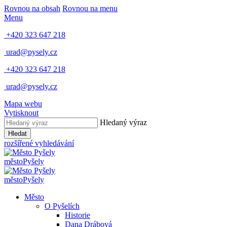
Rovnou na obsah
Rovnou na menu
Menu
+420 323 647 218
urad@pysely.cz
+420 323 647 218
urad@pysely.cz
Mapa webu
Vytisknout
Hledaný výraz
Hledat
rozšířené vyhledávání
město
Pyšely
město
Pyšely
Město
O Pyšelích
Historie
Dana Drábová