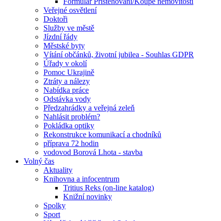
Formulář Přistěhování/Koupě nemovitosti
Veřejné osvětlení
Doktoři
Služby ve městě
Jízdní řády
Městské byty
Vítání občánků, životní jubilea - Souhlas GDPR
Úřady v okolí
Pomoc Ukrajině
Ztráty a nálezy
Nabídka práce
Odstávka vody
Předzahrádky a veřejná zeleň
Nahlásit problém?
Pokládka optiky
Rekonstrukce komunikací a chodníků
příprava 72 hodin
vodovod Borová Lhota - stavba
Volný čas
Aktuality
Knihovna a infocentrum
Tritius Reks (on-line katalog)
Knižní novinky
Spolky
Sport