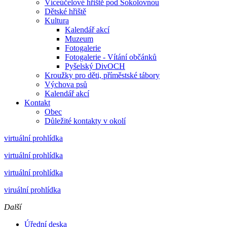
Víceúčelové hřiště pod Sokolovnou
Dětské hřiště
Kultura
Kalendář akcí
Muzeum
Fotogalerie
Fotogalerie - Vítání občánků
Pyšelský DivOCH
Kroužky pro děti, příměstské tábory
Výchova psů
Kalendář akcí
Kontakt
Obec
Důležité kontakty v okolí
virtuální prohlídka
virtuální prohlídka
virtuální prohlídka
viruální prohlídka
Další
Úřední deska