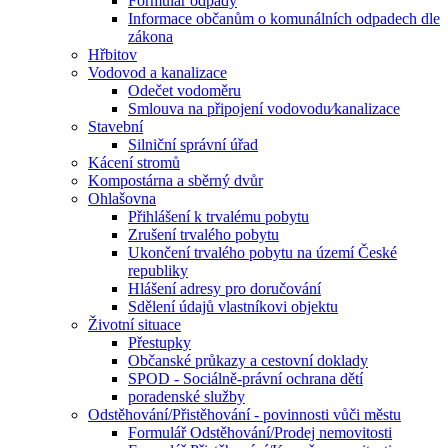
Formulář odpady
Informace občanům o komunálních odpadech dle
zákona
Hřbitov
Vodovod a kanalizace
Odečet vodoměru
Smlouva na připojení vodovodu⁄kanalizace
Stavební
Silniční správní úřad
Kácení stromů
Kompostárna a sběrný dvůr
Ohlašovna
Přihlášení k trvalému pobytu
Zrušení trvalého pobytu
Ukončení trvalého pobytu na území České
republiky
Hlášení adresy pro doručování
Sdělení údajů vlastníkovi objektu
Životní situace
Přestupky
Občanské průkazy a cestovní doklady
SPOD - Sociálně-právní ochrana dětí
poradenské služby
Odstěhování/Přistěhování - povinnosti vůči městu
Formulář Odstěhování/Prodej nemovitosti