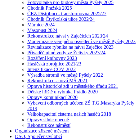
Fotovoltaika pro budovy města Pyšely 2025
Chodník Pražská 2025
ČEZ Distribuce- transformovna 2025⁄27
Chodník Čtyřkolská ulice 2022⁄24
Márnice 2024
Masopust 2024
Rekonstrukce návsi v Zaječicích 2023⁄24
Modernizace veřejného osvětlení ve městě Pyšely 2023
Revitalizace rybníka na návsi Zaječice 2023
Přivaděč pitné vody ze Želivky 2023⁄24
Rozšíření knihovny 2023
Hasičská zbrojnice 2021⁄23
Intenzifikace ČOV 2022
Výsadba stromů ve městě Pyšely 2022
Rekonstrukce - nová MŠ 2021
Oprava historické zdi u městského úřadu 2021
Dětské hřiště u rybníka Prádlo 2020
Opravy komunikací 2020
Vybavení odborných učeben ZŠ T.G.Masaryka Pyšely
2019
Velkokapacitní cisterna našich hasičů 2018
Opravy silnic obecně
Rekonstrukce náměstí
Organizace zřízené městem
DSO, Společenství obcí