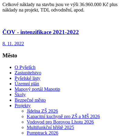
Celkové náklady na stavbu jsou ve výši 36.960.000 Kč plus
náklady na projekt, TDI, odvodnění, apod.
ČOV - intenzifikace 2021-2022
8. 11. 2022
Město
O Pyšelích
Zastupitelstvo
Pyšelské listy
Územní plán
Mapový portál Mapotip
Školy
Bezpečné město
Projekty
Jídelna ZŠ 2026
Kapacitní kuchyně pro ZŠ a MŠ 2026
Vodovod pro Borovou Lhotu 2026
Multifunkční hřiště 2025
Pumptrack 2026