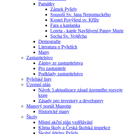
Památky
Zámek Pyšely
Sousoší Sv. Jana Nepomuckého
Kostel Povýšení sv. Kříže
Fara a kaplanka
Loreta - kaple Navštívení Panny Marie
Socha Sv. Vojtěcha
Demografie
Literatura o Pyšelích
Mapy
Zastupitelstvo
Zápisy ze zastupitelstva
Pro zastupitele
Podklady zastupitelstvo
Pyšelské listy
Územní plán
Návrh 3.aktualizace zásad územního rozvoje
kraje
Zásady pro investory a developery
Mapový portál Mapotip
Historické mapy
Školy
Místní akční plán vzdělávání
Klima školy a Česká školská inspekce
Školní jídelny Pyšely