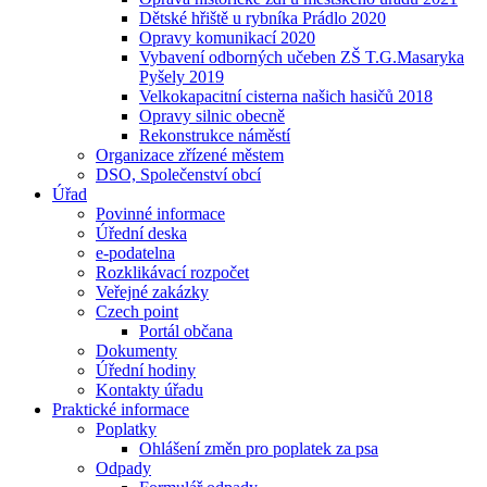
Dětské hřiště u rybníka Prádlo 2020
Opravy komunikací 2020
Vybavení odborných učeben ZŠ T.G.Masaryka
Pyšely 2019
Velkokapacitní cisterna našich hasičů 2018
Opravy silnic obecně
Rekonstrukce náměstí
Organizace zřízené městem
DSO, Společenství obcí
Úřad
Povinné informace
Úřední deska
e-podatelna
Rozklikávací rozpočet
Veřejné zakázky
Czech point
Portál občana
Dokumenty
Úřední hodiny
Kontakty úřadu
Praktické informace
Poplatky
Ohlášení změn pro poplatek za psa
Odpady