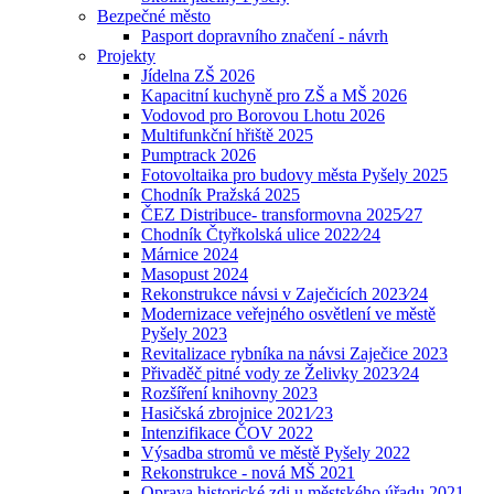
Bezpečné město
Pasport dopravního značení - návrh
Projekty
Jídelna ZŠ 2026
Kapacitní kuchyně pro ZŠ a MŠ 2026
Vodovod pro Borovou Lhotu 2026
Multifunkční hřiště 2025
Pumptrack 2026
Fotovoltaika pro budovy města Pyšely 2025
Chodník Pražská 2025
ČEZ Distribuce- transformovna 2025⁄27
Chodník Čtyřkolská ulice 2022⁄24
Márnice 2024
Masopust 2024
Rekonstrukce návsi v Zaječicích 2023⁄24
Modernizace veřejného osvětlení ve městě
Pyšely 2023
Revitalizace rybníka na návsi Zaječice 2023
Přivaděč pitné vody ze Želivky 2023⁄24
Rozšíření knihovny 2023
Hasičská zbrojnice 2021⁄23
Intenzifikace ČOV 2022
Výsadba stromů ve městě Pyšely 2022
Rekonstrukce - nová MŠ 2021
Oprava historické zdi u městského úřadu 2021