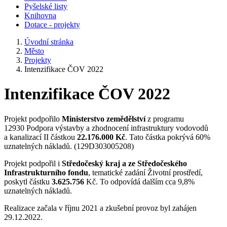
Pyšelské listy
Knihovna
Dotace - projekty
Úvodní stránka
Město
Projekty
Intenzifikace ČOV 2022
Intenzifikace ČOV 2022
Projekt podpořilo
Ministerstvo zemědělství
z programu
12930 Podpora výstavby a zhodnocení infrastruktury vodovodů
a kanalizací II částkou
22.176.000 Kč
. Tato částka pokrývá 60%
uznatelných nákladů. (129D303005208)
Projekt podpořil i
Středočeský kraj a ze Středočeského
Infrastrukturního fondu
, tematické zadání Životní prostředí,
poskytl částku
3.625.756
Kč. To odpovídá dalším cca 9,8%
uznatelných nákladů.
Realizace začala v říjnu 2021 a zkušební provoz byl zahájen
29.12.2022.