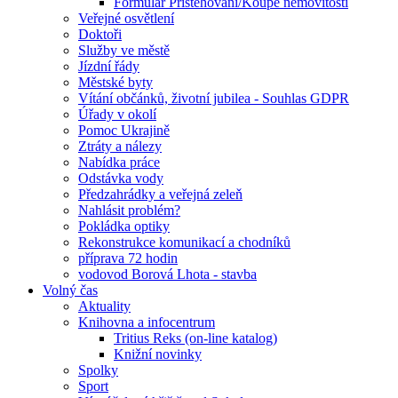
Formulář Přistěhování/Koupě nemovitosti
Veřejné osvětlení
Doktoři
Služby ve městě
Jízdní řády
Městské byty
Vítání občánků, životní jubilea - Souhlas GDPR
Úřady v okolí
Pomoc Ukrajině
Ztráty a nálezy
Nabídka práce
Odstávka vody
Předzahrádky a veřejná zeleň
Nahlásit problém?
Pokládka optiky
Rekonstrukce komunikací a chodníků
příprava 72 hodin
vodovod Borová Lhota - stavba
Volný čas
Aktuality
Knihovna a infocentrum
Tritius Reks (on-line katalog)
Knižní novinky
Spolky
Sport