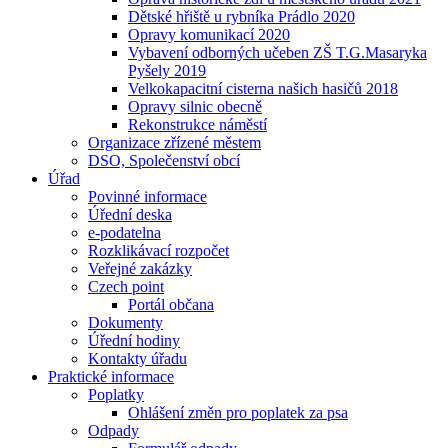
Dětské hřiště u rybníka Prádlo 2020
Opravy komunikací 2020
Vybavení odborných učeben ZŠ T.G.Masaryka
Pyšely 2019
Velkokapacitní cisterna našich hasičů 2018
Opravy silnic obecně
Rekonstrukce náměstí
Organizace zřízené městem
DSO, Společenství obcí
Úřad
Povinné informace
Úřední deska
e-podatelna
Rozklikávací rozpočet
Veřejné zakázky
Czech point
Portál občana
Dokumenty
Úřední hodiny
Kontakty úřadu
Praktické informace
Poplatky
Ohlášení změn pro poplatek za psa
Odpady