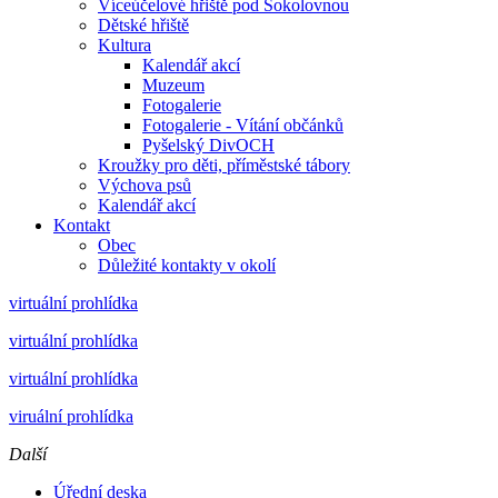
Víceúčelové hřiště pod Sokolovnou
Dětské hřiště
Kultura
Kalendář akcí
Muzeum
Fotogalerie
Fotogalerie - Vítání občánků
Pyšelský DivOCH
Kroužky pro děti, příměstské tábory
Výchova psů
Kalendář akcí
Kontakt
Obec
Důležité kontakty v okolí
virtuální prohlídka
virtuální prohlídka
virtuální prohlídka
viruální prohlídka
Další
Úřední deska