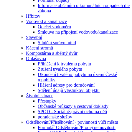
Formulář odpady
Informace občanům o komunálních odpadech dle
zákona
Hřbitov
Vodovod a kanalizace
Odečet vodoměru
Smlouva na připojení vodovodu⁄kanalizace
Stavební
Silniční správní úřad
Kácení stromů
Kompostárna a sběrný dvůr
Ohlašovna
Přihlášení k trvalému pobytu
Zrušení trvalého pobytu
Ukončení trvalého pobytu na území České
republiky
Hlášení adresy pro doručování
Sdělení údajů vlastníkovi objektu
Životní situace
Přestupky
Občanské průkazy a cestovní doklady
SPOD - Sociálně-právní ochrana dětí
poradenské služby
Odstěhování/Přistěhování - povinnosti vůči městu
Formulář Odstěhování/Prodej nemovitosti