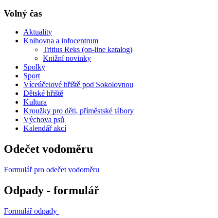
Volný čas
Aktuality
Knihovna a infocentrum
Tritius Reks (on-line katalog)
Knižní novinky
Spolky
Sport
Víceúčelové hřiště pod Sokolovnou
Dětské hřiště
Kultura
Kroužky pro děti, příměstské tábory
Výchova psů
Kalendář akcí
Odečet vodoměru
Formulář pro odečet vodoměru
Odpady - formulář
Formulář odpady