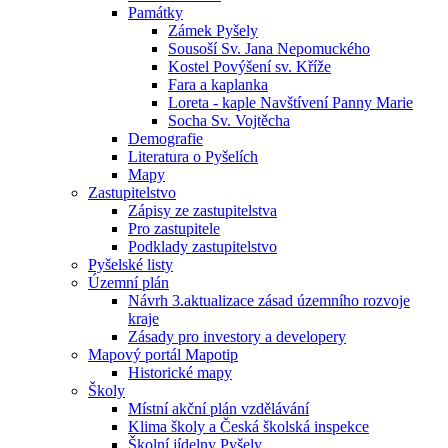
Památky
Zámek Pyšely
Sousoší Sv. Jana Nepomuckého
Kostel Povýšení sv. Kříže
Fara a kaplanka
Loreta - kaple Navštívení Panny Marie
Socha Sv. Vojtěcha
Demografie
Literatura o Pyšelích
Mapy
Zastupitelstvo
Zápisy ze zastupitelstva
Pro zastupitele
Podklady zastupitelstvo
Pyšelské listy
Územní plán
Návrh 3.aktualizace zásad územního rozvoje
kraje
Zásady pro investory a developery
Mapový portál Mapotip
Historické mapy
Školy
Místní akční plán vzdělávání
Klima školy a Česká školská inspekce
Školní jídelny Pyšely