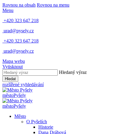
Rovnou na obsah
Rovnou na menu
Menu
+420 323 647 218
urad@pysely.cz
+420 323 647 218
urad@pysely.cz
Mapa webu
Vytisknout
Hledaný výraz
Hledat
rozšířené vyhledávání
město
Pyšely
město
Pyšely
Město
O Pyšelích
Historie
Dana Drábová