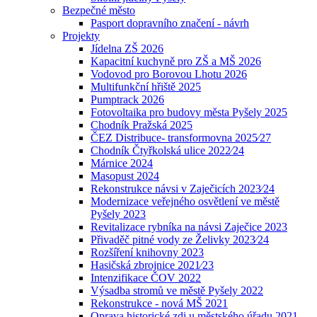
Bezpečné město
Pasport dopravního značení - návrh
Projekty
Jídelna ZŠ 2026
Kapacitní kuchyně pro ZŠ a MŠ 2026
Vodovod pro Borovou Lhotu 2026
Multifunkční hřiště 2025
Pumptrack 2026
Fotovoltaika pro budovy města Pyšely 2025
Chodník Pražská 2025
ČEZ Distribuce- transformovna 2025⁄27
Chodník Čtyřkolská ulice 2022⁄24
Márnice 2024
Masopust 2024
Rekonstrukce návsi v Zaječicích 2023⁄24
Modernizace veřejného osvětlení ve městě
Pyšely 2023
Revitalizace rybníka na návsi Zaječice 2023
Přivaděč pitné vody ze Želivky 2023⁄24
Rozšíření knihovny 2023
Hasičská zbrojnice 2021⁄23
Intenzifikace ČOV 2022
Výsadba stromů ve městě Pyšely 2022
Rekonstrukce - nová MŠ 2021
Oprava historické zdi u městského úřadu 2021